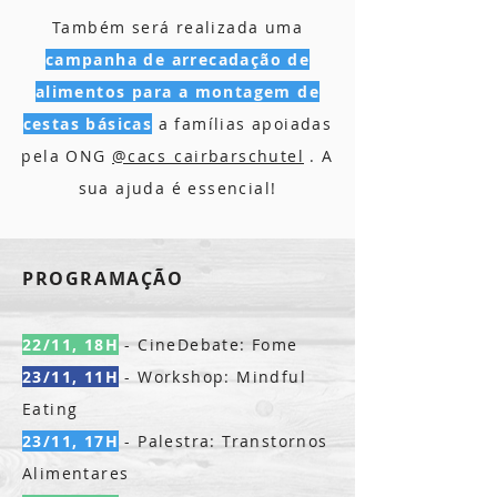
Também será realizada uma
campanha de arrecadação de
alimentos para a montagem de
cestas básicas
a famílias apoiadas
pela ONG
@cacs_cairbarschutel
. A
sua ajuda é essencial!
PROGRAMAÇÃO
22/11, 18H
- CineDebate: Fome
23/11, 11H
- Workshop: Mindful
Eating
23/11, 17H
- Palestra: Transtornos
Alimentares