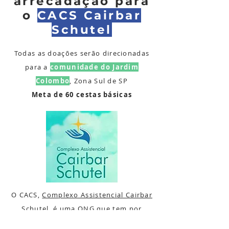
arrecadação para
o
CACS Cairbar
Schutel
Todas as doações serão direcionadas
para a
comunidade do Jardim
Colombo
, Zona Sul de SP
Meta de 60 cestas básicas
O CACS,
Complexo Assistencial Cairbar
Schutel
, é uma ONG que tem por
finalidade dar amparo e assistência a