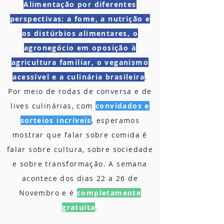
Alimentação por diferentes
perspectivas: a fome, a nutrição e
os distúrbios alimentares, o
agronegócio em oposição à
agricultura familiar, o veganismo
acessível e a culinária brasileira
.
Por meio de rodas de conversa e de
lives culinárias, com
convidados e
sorteios incríveis
, esperamos
mostrar que falar sobre comida é
falar sobre cultura, sobre sociedade
e sobre transformação. A semana
acontece dos dias 22 a 26 de
Novembro e é
completamente
gratuita
.