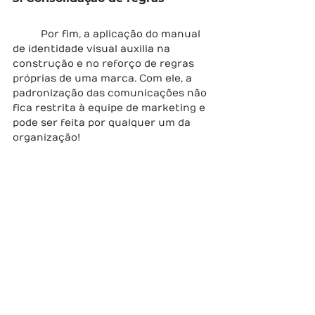
	Por fim, a aplicação do manual 
de identidade visual auxilia na 
construção e no reforço de regras 
próprias de uma marca. Com ele, a 
padronização das comunicações não 
fica restrita à equipe de marketing e 
pode ser feita por qualquer um da 
organização!
O Manual de Identidade Visual pode 
fazer parte de uma das soluções que 
os grupos da Poli Social 
implementam em seus 
projetos de 
consultoria gratuitos
 para as ONGs. 
Abrimos o processo seletivo 
anualmente e você pode se 
inscrever na nossa newsletter
para 