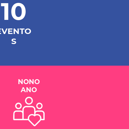
10
EVENTO
S
NONO
ANO